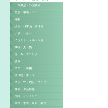
日本風景・外国風景
自然・環境・エコ
庭園
絵画・日本画・西洋画
子供・わらべ
イラスト・メルヘン画
動物・犬・猫
花・ガーデニング
盆栽
スター・着物
乗り物・車・SL
スポーツ・釣り・ゴルフ
健康・生活情報
建物・インテリア
金運・幸運・風水・開運