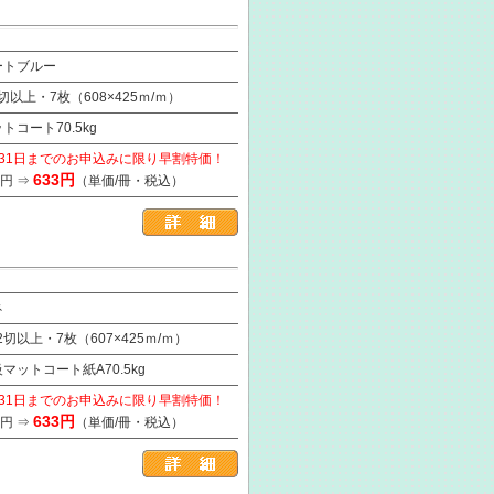
ートブルー
2切以上・7枚（608×425ｍ/ｍ）
トコート70.5kg
月31日までのお申込みに限り早割特価！
633円
3円 ⇒
（単価/冊・税込）
ネ
/2切以上・7枚（607×425ｍ/ｍ）
マットコート紙A70.5kg
月31日までのお申込みに限り早割特価！
633円
3円 ⇒
（単価/冊・税込）