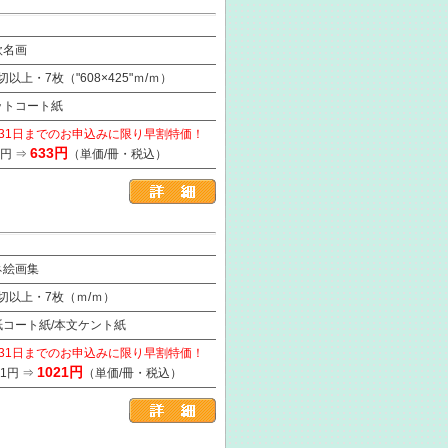
欧名画
2切以上・7枚（"608×425"ｍ/ｍ）
ットコート紙
月31日までのお申込みに限り早割特価！
633円
3円 ⇒
（単価/冊・税込）
ネ絵画集
2切以上・7枚（ｍ/ｍ）
紙コート紙/本文ケント紙
月31日までのお申込みに限り早割特価！
1021円
41円 ⇒
（単価/冊・税込）