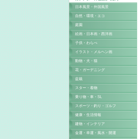
日本風景・外国風景
自然・環境・エコ
庭園
絵画・日本画・西洋画
子供・わらべ
イラスト・メルヘン画
動物・犬・猫
花・ガーデニング
盆栽
スター・着物
乗り物・車・SL
スポーツ・釣り・ゴルフ
健康・生活情報
建物・インテリア
金運・幸運・風水・開運