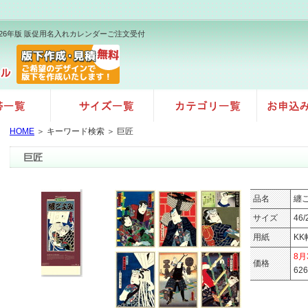
026年版 販促用名入れカレンダーご注文受付
HOME
＞ キーワード検索 ＞ 巨匠
巨匠
品名
纏
サイズ
46
用紙
KK
8
価格
62