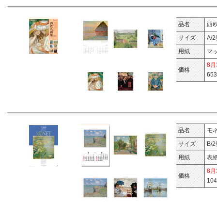
品名
西
サイズ
A/
用紙
マ
8
価格
65
品名
モ
サイズ
B/
用紙
表
8
価格
10