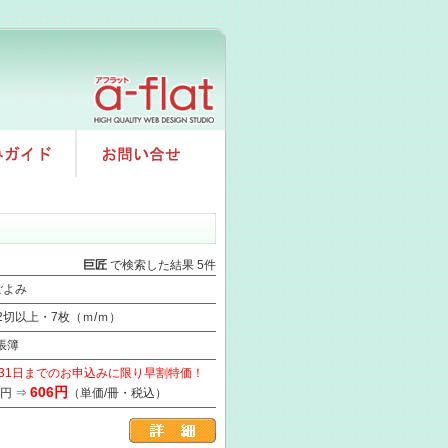
巨匠
で検索した結果 5件
ごよみ
/2切以上・7枚（ｍ/ｍ）
帳簿
月31日までのお申込みに限り早割特価！
606円
6円 ⇒
（単価/冊・税込）