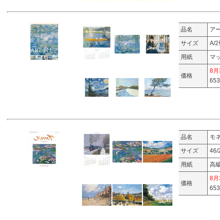
品名
ア
サイズ
A/
用紙
マッ
8
価格
65
品名
モ
サイズ
46
用紙
高級
8
価格
65