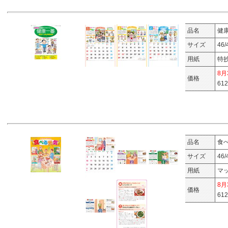
品名
健
サイズ
46
用紙
特
8
価格
61
品名
食
サイズ
46
用紙
マ
8
価格
61