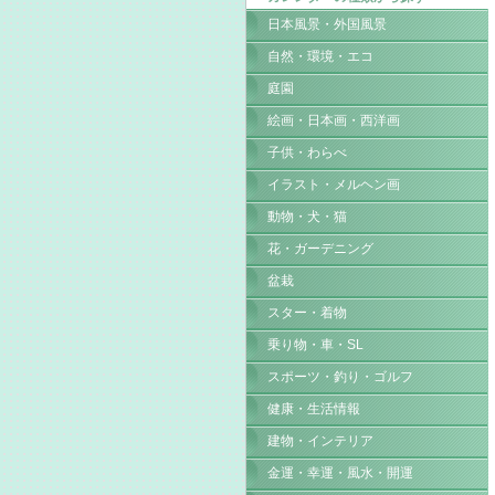
日本風景・外国風景
自然・環境・エコ
庭園
絵画・日本画・西洋画
子供・わらべ
イラスト・メルヘン画
動物・犬・猫
花・ガーデニング
盆栽
スター・着物
乗り物・車・SL
スポーツ・釣り・ゴルフ
健康・生活情報
建物・インテリア
金運・幸運・風水・開運