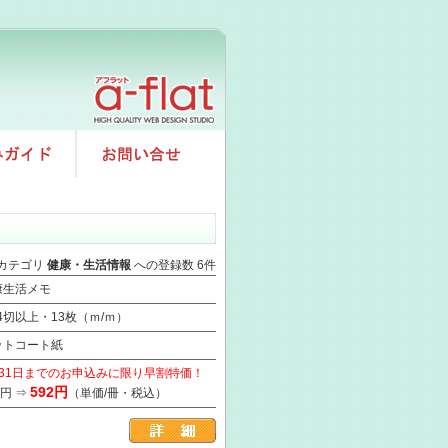
カテゴリ
健康・生活情報
への登録数 6件
康生活メモ
/4切以上・13枚（ｍ/ｍ）
ットコート紙
月31日までのお申込みに限り早割特価！
592円
2円 ⇒
（単価/冊・税込）