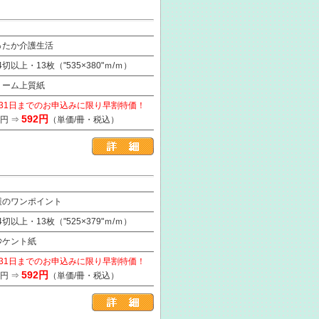
ったか介護生活
/4切以上・13枚（"535×380"ｍ/ｍ）
リーム上質紙
月31日までのお申込みに限り早割特価！
592円
2円 ⇒
（単価/冊・税込）
護のワンポイント
/4切以上・13枚（"525×379"ｍ/ｍ）
抄ケント紙
月31日までのお申込みに限り早割特価！
592円
2円 ⇒
（単価/冊・税込）