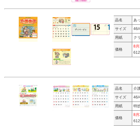
品名
あ
サイズ
46
用紙
ク
8
価格
61
品名
介
サイズ
46
用紙
特
8
価格
61