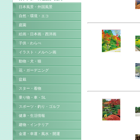
日本風景・外国風景
自然・環境・エコ
庭園
絵画・日本画・西洋画
子供・わらべ
イラスト・メルヘン画
動物・犬・猫
花・ガーデニング
盆栽
スター・着物
乗り物・車・SL
スポーツ・釣り・ゴルフ
健康・生活情報
建物・インテリア
金運・幸運・風水・開運