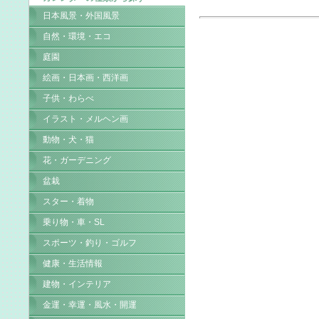
日本風景・外国風景
自然・環境・エコ
庭園
絵画・日本画・西洋画
子供・わらべ
イラスト・メルヘン画
動物・犬・猫
花・ガーデニング
盆栽
スター・着物
乗り物・車・SL
スポーツ・釣り・ゴルフ
健康・生活情報
建物・インテリア
金運・幸運・風水・開運