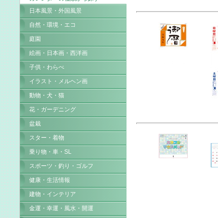
日本風景・外国風景
自然・環境・エコ
庭園
絵画・日本画・西洋画
子供・わらべ
イラスト・メルヘン画
動物・犬・猫
花・ガーデニング
盆栽
スター・着物
乗り物・車・SL
スポーツ・釣り・ゴルフ
健康・生活情報
建物・インテリア
金運・幸運・風水・開運