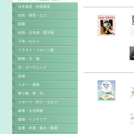
日本風景・外国風景
自然・環境・エコ
庭園
絵画・日本画・西洋画
子供・わらべ
イラスト・メルヘン画
動物・犬・猫
花・ガーデニング
盆栽
スター・着物
乗り物・車・SL
スポーツ・釣り・ゴルフ
健康・生活情報
建物・インテリア
金運・幸運・風水・開運