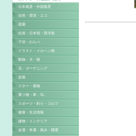
日本風景・外国風景
自然・環境・エコ
庭園
絵画・日本画・西洋画
子供・わらべ
イラスト・メルヘン画
動物・犬・猫
花・ガーデニング
盆栽
スター・着物
乗り物・車・SL
スポーツ・釣り・ゴルフ
健康・生活情報
建物・インテリア
金運・幸運・風水・開運