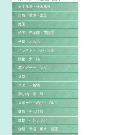
日本風景・外国風景
自然・環境・エコ
庭園
絵画・日本画・西洋画
子供・わらべ
イラスト・メルヘン画
動物・犬・猫
花・ガーデニング
盆栽
スター・着物
乗り物・車・SL
スポーツ・釣り・ゴルフ
健康・生活情報
建物・インテリア
金運・幸運・風水・開運