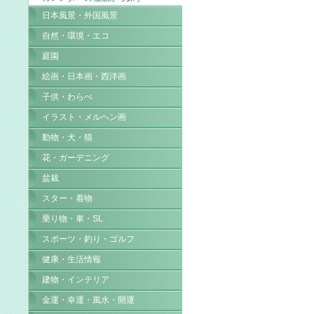
日本風景・外国風景
自然・環境・エコ
庭園
絵画・日本画・西洋画
子供・わらべ
イラスト・メルヘン画
動物・犬・猫
花・ガーデニング
盆栽
スター・着物
乗り物・車・SL
スポーツ・釣り・ゴルフ
健康・生活情報
建物・インテリア
金運・幸運・風水・開運