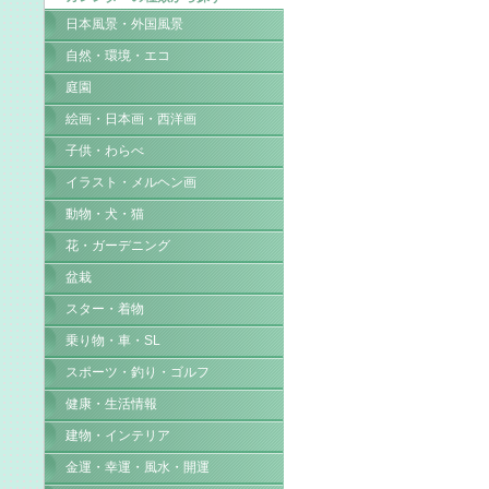
日本風景・外国風景
自然・環境・エコ
庭園
絵画・日本画・西洋画
子供・わらべ
イラスト・メルヘン画
動物・犬・猫
花・ガーデニング
盆栽
スター・着物
乗り物・車・SL
スポーツ・釣り・ゴルフ
健康・生活情報
建物・インテリア
金運・幸運・風水・開運