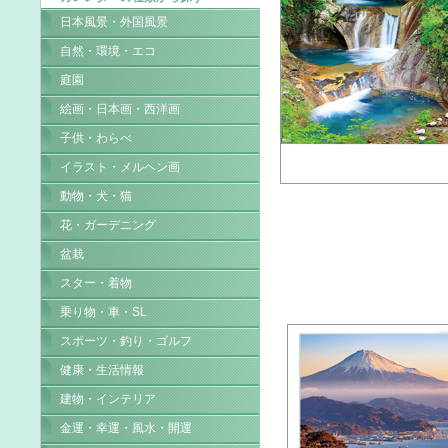
日本風景・外国風景
自然・環境・エコ
庭園
絵画・日本画・西洋画
子供・わらべ
イラスト・メルヘン画
動物・犬・猫
花・ガーデニング
盆栽
スター・着物
乗り物・車・SL
スポーツ・釣り・ゴルフ
健康・生活情報
建物・インテリア
金運・幸運・風水・開運