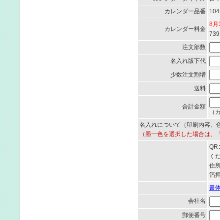
カレンダー品番
104
8
カレンダー料金
73
注文部数
名入れ版下代
少数注文割増
送料
合計金額
（カ
名入れについて（印刷内容、
（墨一色を選択した場合は、
Q
く
住
箔
書
会社名
郵便番号