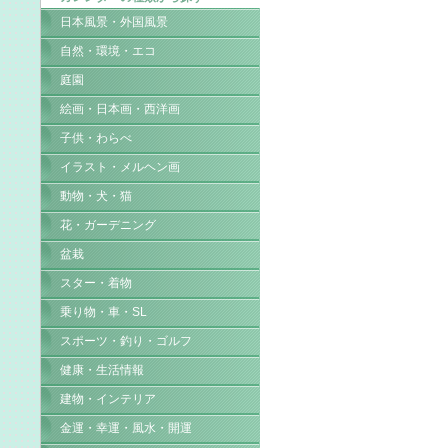
日本風景・外国風景
自然・環境・エコ
庭園
絵画・日本画・西洋画
子供・わらべ
イラスト・メルヘン画
動物・犬・猫
花・ガーデニング
盆栽
スター・着物
乗り物・車・SL
スポーツ・釣り・ゴルフ
健康・生活情報
建物・インテリア
金運・幸運・風水・開運