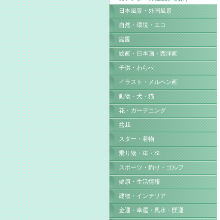
日本風景・外国風景
自然・環境・エコ
庭園
絵画・日本画・西洋画
子供・わらべ
イラスト・メルヘン画
動物・犬・猫
花・ガーデニング
盆栽
スター・着物
乗り物・車・SL
スポーツ・釣り・ゴルフ
健康・生活情報
建物・インテリア
金運・幸運・風水・開運