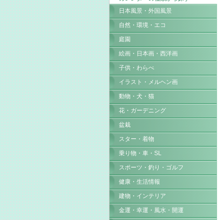
日本風景・外国風景
自然・環境・エコ
庭園
絵画・日本画・西洋画
子供・わらべ
イラスト・メルヘン画
動物・犬・猫
花・ガーデニング
盆栽
スター・着物
乗り物・車・SL
スポーツ・釣り・ゴルフ
健康・生活情報
建物・インテリア
金運・幸運・風水・開運