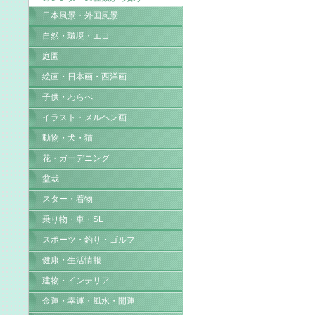
日本風景・外国風景
自然・環境・エコ
庭園
絵画・日本画・西洋画
子供・わらべ
イラスト・メルヘン画
動物・犬・猫
花・ガーデニング
盆栽
スター・着物
乗り物・車・SL
スポーツ・釣り・ゴルフ
健康・生活情報
建物・インテリア
金運・幸運・風水・開運